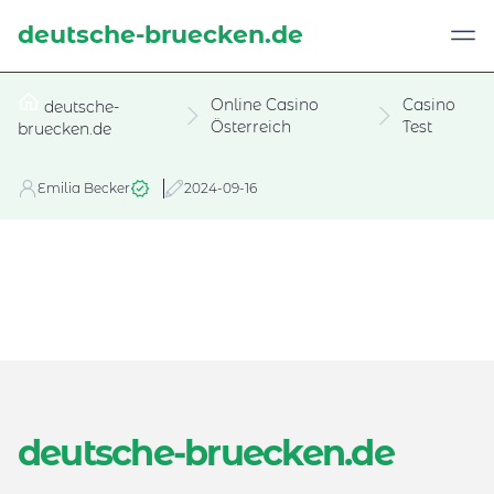
deutsche-bruecken.de
Online Casino
Casino
deutsche-
Österreich
Test
bruecken.de
Emilia Becker
2024-09-16
deutsche-bruecken.de